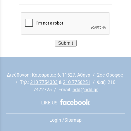
Submit
Διεύθυνση: Kαισαρείας 6, 11527, Αθήνα / 2ος Οροφος
/ Τηλ:
210 7754303
&
210 7756251
/ Φαξ: 210
7472725 / Εmail:
ndd@ndd.gr
LIKE US
Login
/
Sitemap