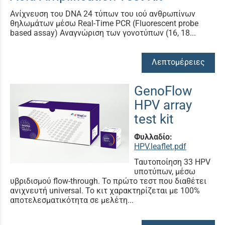
Aνίχνευση του DNA 24 τύπων του ιού ανθρωπίνων
θηλωμάτων μέσω Real-Time PCR (Fluorescent probe
based assay) Αναγνώριση των γονοτύπων (16, 18...
Λεπτομέρειες
GenoFlow
HPV array
test kit
Φυλλαδίο:
HPV.leaflet.pdf
Ταυτοποίηση 33 HPV
υποτύπων, μέσω
υβριδισμού flow-through. Το πρώτο τεστ που διαθέτει
ανιχνευτή universal. Το κιτ χαρακτηρίζεται με 100%
αποτελεσματικότητα σε μελέτη...