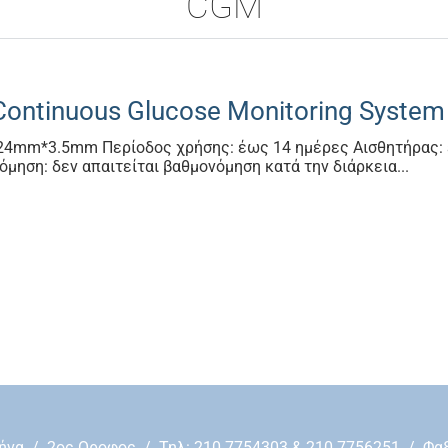
CGM
Continuous Glucose Monitoring System
24mm*3.5mm Περίοδος χρήσης: έως 14 ημέρες Αισθητήρας: 
μηση: δεν απαιτείται βαθμονόμηση κατά την διάρκεια...
Αθήνα / 2ος Οροφος / Τηλ:
210 7754303
&
210 7756251
/ Φαξ