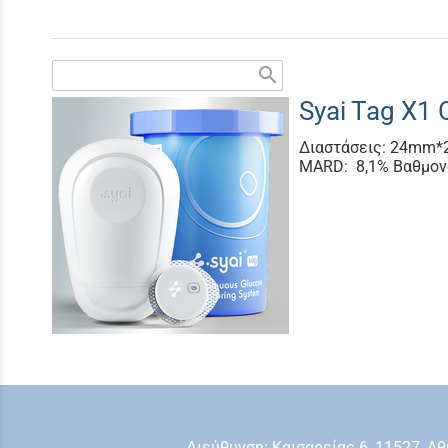
search
Syai Tag X1 
Διαστάσεις: 24mm*
MARD: 8,1% Βαθμονό
Διεύθυνση: Kαισαρείας 6, 11527, 