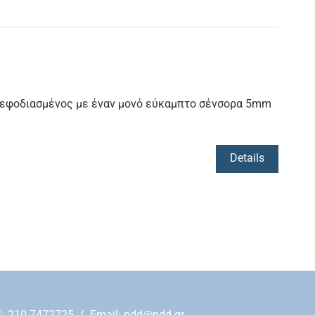
εφοδιασμένος με έναν μονό εύκαμπτο σένσορα 5mm
Details
: 210 7472725 / Εmail:
ndd@ndd.gr